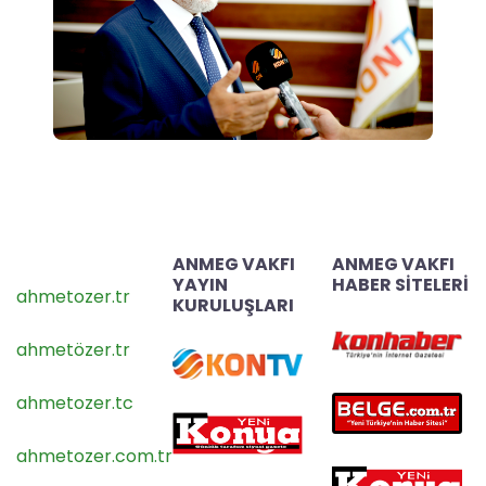
ANMEG VAKFI
ANMEG VAKFI
YAYIN
HABER SİTELERİ
ahmetozer.tr
KURULUŞLARI
ahmetözer.tr
ahmetozer.tc
ahmetozer.com.tr